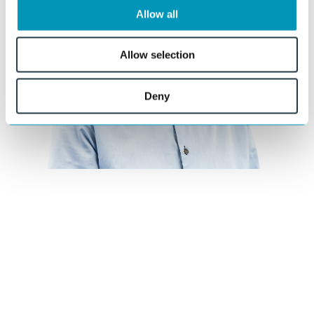
Allow all
Allow selection
Deny
Benieuwd wat wij voor u kunnen
betekenen?
Onze specialisten denken graag met u mee over materiaalkeuze,
ontwerp en uitvoering.
Stel uw vraag
of bel direct: