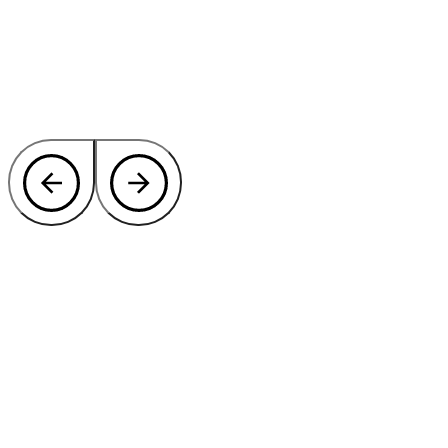
Benieuwd hoe wij u privacy en
bescherming kunnen bieden?
Laat onze specialisten meedenken over de beste oplossing voor het
afschermen van uw terrein.
Contact onze experts
of bel direct:
+31 46 489 1111