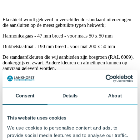
Ekoshield wordt geleverd in verschillende standaard uitvoeringen
die aansluiten op de meest gebruikte typen hekwerk;
Harmonicagaas - 47 mm breed - voor maas 50 x 50 mm
Dubbelstaafmat - 190 mm breed - voor mat 200 x 50 mm
De standaardkleuren die wij aanbieden zijn bosgroen (RAL 6009),
donkergrijs en zwart. Andere kleuren en afmetingen kunnen op
aanvraag geleverd worden.
Waarom Ekoshield?
Consent
Details
About
Modern en fraai uiterlijk
Zorgt voor een nette en uniforme afscherming van hekwerken.
This website uses cookies
Goede kleurvastheid
We use cookies to personalise content and ads, to
De kleur blijft langdurig mooi, ook bij langdurige blootstelling aan
provide social media features and to analyse our traffic.
zonlicht.