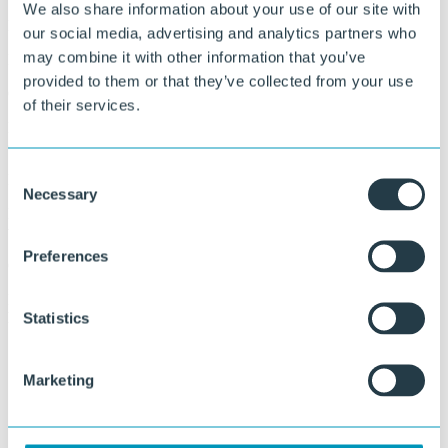
We also share information about your use of our site with
Eenvoudige montage
our social media, advertising and analytics partners who
may combine it with other information that you’ve
De strips zijn snel en gemakkelijk door het hekwerk te vlechten.
provided to them or that they’ve collected from your use
Onderhoudsvriendelijk
of their services.
Het materiaal is eenvoudig schoon te maken en vereist nauwelijks
onderhoud.
Consent
Duurzaam
Necessary
Selection
De kunststof strips rotten en splinteren niet en zijn bestand tegen
weersinvloeden.
Preferences
Circulair
Ekoshield wordt geproduceerd van gerecycled kunststof en is na
haar lange levensduur volledig recyclebaar.
Statistics
Marketing