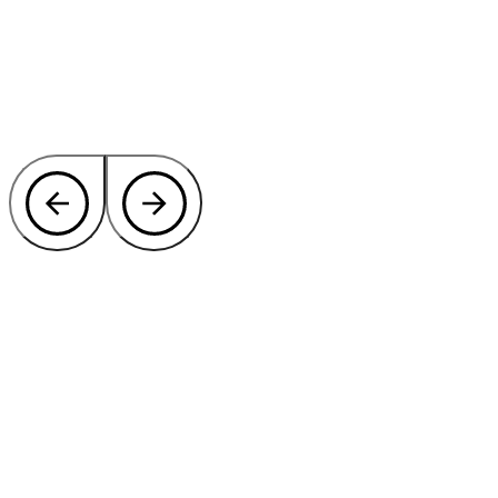
Benieuwd hoe wij u privacy en
bescherming kunnen bieden?
Laat onze specialisten meedenken over de beste oplossing voor het
afschermen van uw terrein.
Contact onze experts
of bel direct:
+31 46 489 1111