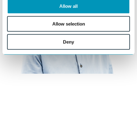
Allow all
Allow selection
Deny
Benieuwd wat wij voor u kunnen
betekenen?
Onze specialisten denken graag met u mee over materiaalkeuze,
ontwerp en uitvoering.
Stel uw vraag
of bel direct: