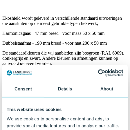
Ekoshield wordt geleverd in verschillende standaard uitvoeringen
die aansluiten op de meest gebruikte typen hekwerk;
Harmonicagaas - 47 mm breed - voor maas 50 x 50 mm
Dubbelstaafmat - 190 mm breed - voor mat 200 x 50 mm
De standaardkleuren die wij aanbieden zijn bosgroen (RAL 6009),
donkergrijs en zwart. Andere kleuren en afmetingen kunnen op
aanvraag geleverd worden.
Waarom Ekoshield?
Consent
Details
About
Modern en fraai uiterlijk
Zorgt voor een nette en uniforme afscherming van hekwerken.
This website uses cookies
Goede kleurvastheid
We use cookies to personalise content and ads, to
De kleur blijft langdurig mooi, ook bij langdurige blootstelling aan
provide social media features and to analyse our traffic.
zonlicht.