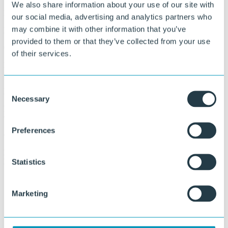
We also share information about your use of our site with
Eenvoudige montage
our social media, advertising and analytics partners who
may combine it with other information that you’ve
De strips zijn snel en gemakkelijk door het hekwerk te vlechten.
provided to them or that they’ve collected from your use
Onderhoudsvriendelijk
of their services.
Het materiaal is eenvoudig schoon te maken en vereist nauwelijks
onderhoud.
Consent
Duurzaam
Necessary
Selection
De kunststof strips rotten en splinteren niet en zijn bestand tegen
weersinvloeden.
Preferences
Circulair
Ekoshield wordt geproduceerd van gerecycled kunststof en is na
haar lange levensduur volledig recyclebaar.
Statistics
Marketing